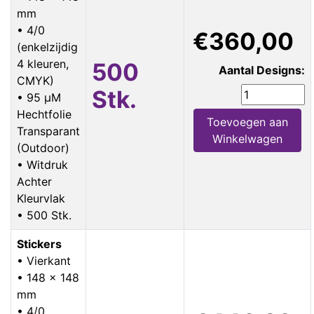
mm
• 4/0
€360,00
(enkelzijdig
4 kleuren,
500
Aantal Designs:
CMYK)
Stk.
• 95 µM
Hechtfolie
Toevoegen aan
Transparant
Winkelwagen
(Outdoor)
• Witdruk
Achter
Kleurvlak
• 500 Stk.
Stickers
• Vierkant
• 148 x 148
mm
• 4/0