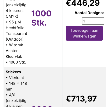
€446,29
(enkelzijdig
4 kleuren,
1000
Aantal Designs:
CMYK)
Stk.
• 95 µM
Hechtfolie
Toevoegen aan
Transparant
Winkelwagen
(Outdoor)
• Witdruk
Achter
Kleurvlak
• 1000 Stk.
Stickers
• Vierkant
• 148 x 148
mm
• 4/0
€713,97
(enkelzijdig
4 kleuren,