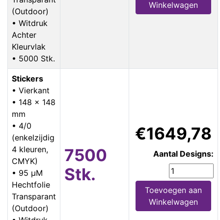
Winkelwagen
(Outdoor)
• Witdruk
Achter
Kleurvlak
• 5000 Stk.
Stickers
• Vierkant
• 148 x 148
mm
• 4/0
€1649,78
(enkelzijdig
4 kleuren,
7500
Aantal Designs:
CMYK)
Stk.
• 95 µM
Hechtfolie
Toevoegen aan
Transparant
Winkelwagen
(Outdoor)
• Witdruk