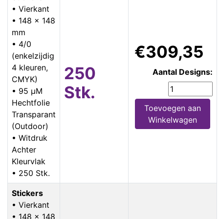
• Vierkant
• 148 x 148
mm
• 4/0
€309,35
(enkelzijdig
4 kleuren,
250
Aantal Designs:
CMYK)
Stk.
• 95 µM
Hechtfolie
Toevoegen aan
Transparant
Winkelwagen
(Outdoor)
• Witdruk
Achter
Kleurvlak
• 250 Stk.
Stickers
• Vierkant
• 148 x 148