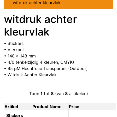
::
witdruk achter kleurvlak
witdruk achter
kleurvlak
• Stickers
• Vierkant
• 148 x 148 mm
• 4/0 (enkelzijdig 4 kleuren, CMYK)
• 95 µM Hechtfolie Transparant (Outdoor)
• Witdruk Achter Kleurvlak
Toon
1
tot
8
(van
8
artikelen)
Artikel
Product Name
Price
Stickers