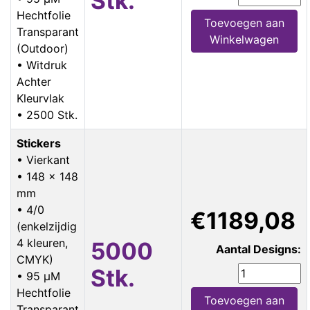
Stk.
Hechtfolie
Toevoegen aan
Transparant
Winkelwagen
(Outdoor)
• Witdruk
Achter
Kleurvlak
• 2500 Stk.
Stickers
• Vierkant
• 148 x 148
mm
• 4/0
€1189,08
(enkelzijdig
4 kleuren,
5000
Aantal Designs:
CMYK)
Stk.
• 95 µM
Hechtfolie
Toevoegen aan
Transparant