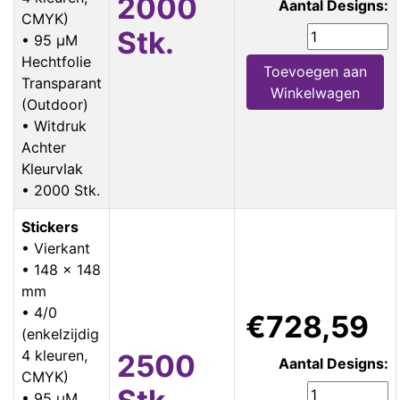
2000
Aantal Designs:
CMYK)
Stk.
• 95 µM
Hechtfolie
Toevoegen aan
Transparant
Winkelwagen
(Outdoor)
• Witdruk
Achter
Kleurvlak
• 2000 Stk.
Stickers
• Vierkant
• 148 x 148
mm
• 4/0
€728,59
(enkelzijdig
4 kleuren,
2500
Aantal Designs:
CMYK)
• 95 µM