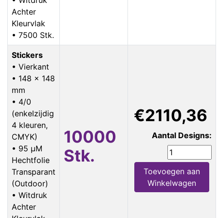
Achter
Kleurvlak
• 7500 Stk.
Stickers
• Vierkant
• 148 x 148
mm
• 4/0
€2110,36
(enkelzijdig
4 kleuren,
10000
Aantal Designs:
CMYK)
• 95 µM
Stk.
Hechtfolie
Toevoegen aan
Transparant
Winkelwagen
(Outdoor)
• Witdruk
Achter