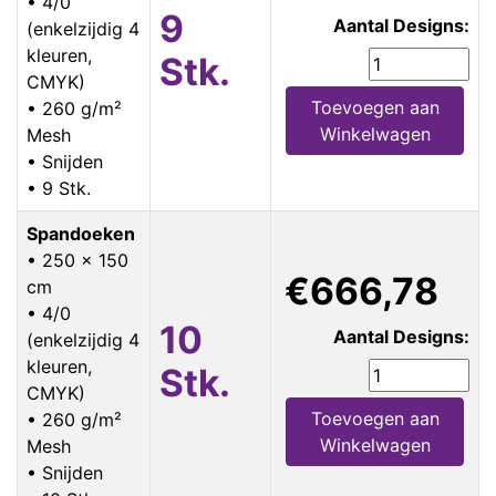
• 4/0
9
Aantal Designs:
(enkelzijdig 4
kleuren,
Stk.
CMYK)
Toevoegen aan
• 260 g/m²
Winkelwagen
Mesh
• Snijden
• 9 Stk.
Spandoeken
• 250 x 150
€666,78
cm
• 4/0
10
Aantal Designs:
(enkelzijdig 4
kleuren,
Stk.
CMYK)
Toevoegen aan
• 260 g/m²
Winkelwagen
Mesh
• Snijden