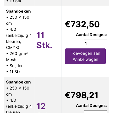
• 10 Stk.
Spandoeken
• 250 x 150
€732,50
cm
• 4/0
11
Aantal Designs:
(enkelzijdig 4
kleuren,
Stk.
CMYK)
Toevoegen aan
• 260 g/m²
Winkelwagen
Mesh
• Snijden
• 11 Stk.
Spandoeken
• 250 x 150
€798,21
cm
• 4/0
12
Aantal Designs:
(enkelzijdig 4
kleuren,