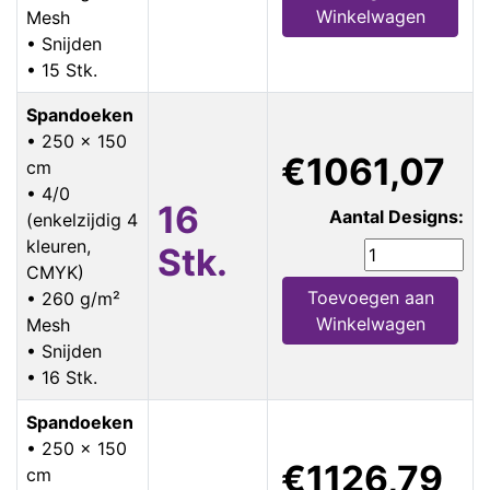
Winkelwagen
Mesh
• Snijden
• 15 Stk.
Spandoeken
• 250 x 150
€1061,07
cm
• 4/0
16
Aantal Designs:
(enkelzijdig 4
kleuren,
Stk.
CMYK)
Toevoegen aan
• 260 g/m²
Winkelwagen
Mesh
• Snijden
• 16 Stk.
Spandoeken
• 250 x 150
€1126,79
cm