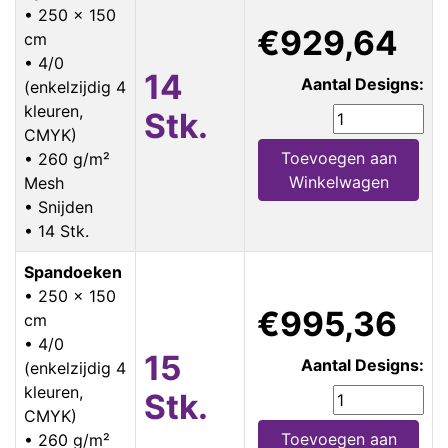
• 250 x 150
€929,64
cm
• 4/0
14
Aantal Designs:
(enkelzijdig 4
kleuren,
Stk.
CMYK)
Toevoegen aan
• 260 g/m²
Winkelwagen
Mesh
• Snijden
• 14 Stk.
Spandoeken
• 250 x 150
€995,36
cm
• 4/0
15
Aantal Designs:
(enkelzijdig 4
kleuren,
Stk.
CMYK)
Toevoegen aan
• 260 g/m²