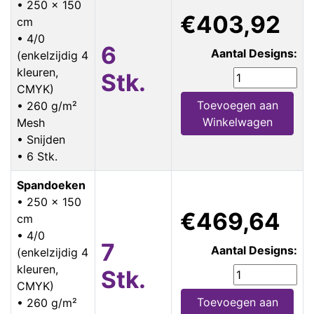
• 250 x 150
€403,92
cm
• 4/0
6
Aantal Designs:
(enkelzijdig 4
kleuren,
Stk.
CMYK)
Toevoegen aan
• 260 g/m²
Winkelwagen
Mesh
• Snijden
• 6 Stk.
Spandoeken
• 250 x 150
€469,64
cm
• 4/0
7
Aantal Designs:
(enkelzijdig 4
kleuren,
Stk.
CMYK)
Toevoegen aan
• 260 g/m²