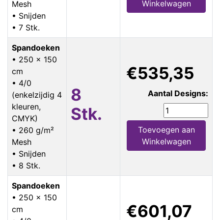
Winkelwagen
Mesh
• Snijden
• 7 Stk.
Spandoeken
• 250 x 150
€535,35
cm
• 4/0
8
Aantal Designs:
(enkelzijdig 4
kleuren,
Stk.
CMYK)
Toevoegen aan
• 260 g/m²
Winkelwagen
Mesh
• Snijden
• 8 Stk.
Spandoeken
• 250 x 150
€601,07
cm