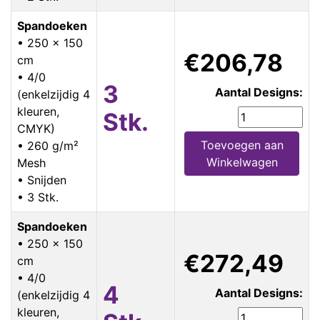
Spandoeken
• 250 x 150
€206,78
cm
• 4/0
3
Aantal Designs:
(enkelzijdig 4
kleuren,
Stk.
CMYK)
Toevoegen aan
• 260 g/m²
Winkelwagen
Mesh
• Snijden
• 3 Stk.
Spandoeken
• 250 x 150
€272,49
cm
• 4/0
4
Aantal Designs:
(enkelzijdig 4
kleuren,