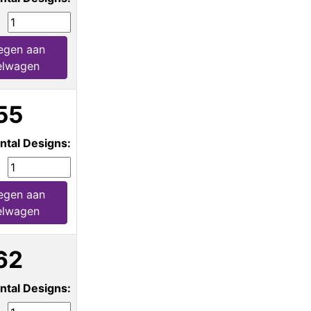
egen aan
elwagen
55
ntal Designs:
egen aan
elwagen
62
ntal Designs: