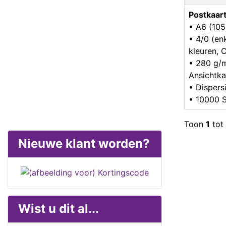
Postkaar
• A6 (10
• 4/0 (enk
kleuren,
• 280 g/
Ansichtka
• Dispers
• 10000 S
Toon
1
tot
Nieuwe klant worden?
Wist u dit al...