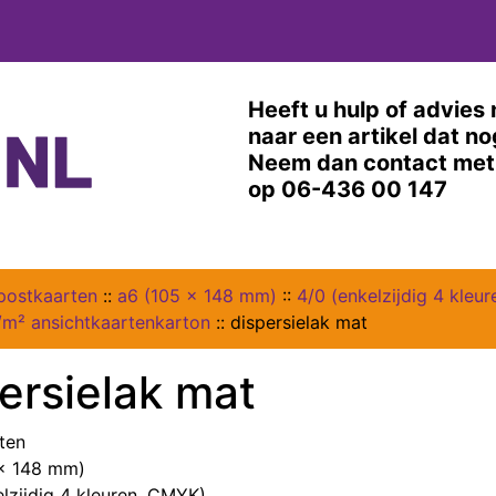
Heeft u hulp of advies 
naar een artikel dat n
Neem dan contact met 
op 06-436 00 147
postkaarten
::
a6 (105 x 148 mm)
::
4/0 (enkelzijdig 4 kleu
/m² ansichtkaartenkarton
::
dispersielak mat
ersielak mat
ten
 x 148 mm)
elzijdig 4 kleuren, CMYK)