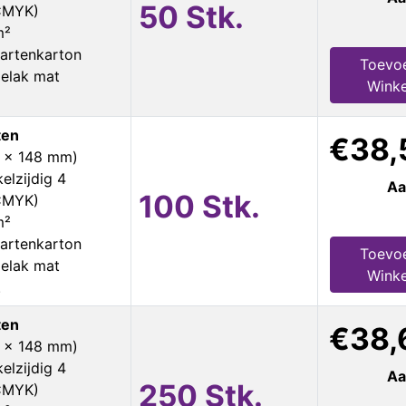
50 Stk.
 CMYK)
m²
artenkarton
Toevo
ielak mat
Wink
ten
€38,
5 x 148 mm)
elzijdig 4
Aa
100 Stk.
 CMYK)
m²
artenkarton
Toevo
ielak mat
Wink
.
ten
€38,
5 x 148 mm)
elzijdig 4
Aa
250 Stk.
 CMYK)