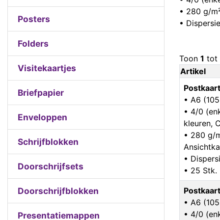
• 280 g/m²
Posters
• Dispersi
Folders
Toon
1
tot
Visitekaartjes
Artikel
Postkaar
Briefpapier
• A6 (10
• 4/0 (enk
Enveloppen
kleuren,
• 280 g/
Schrijfblokken
Ansichtka
• Dispers
Doorschrijfsets
• 25 Stk.
Doorschrijfblokken
Postkaar
• A6 (10
• 4/0 (enk
Presentatiemappen