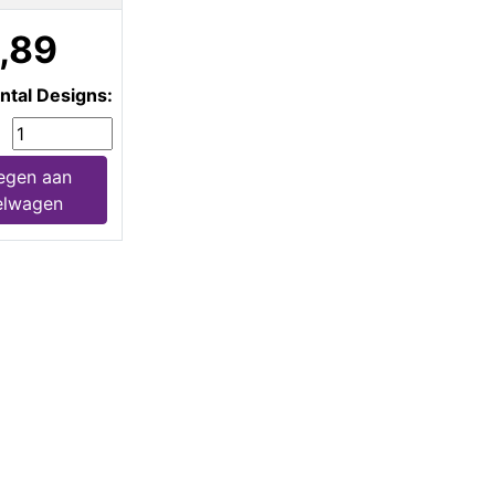
,89
ntal Designs:
egen aan
elwagen