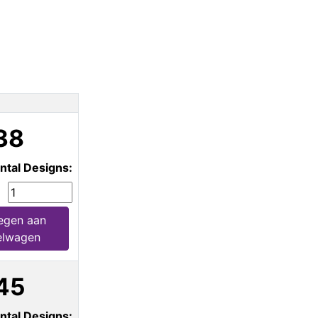
38
ntal Designs:
egen aan
elwagen
45
ntal Designs: