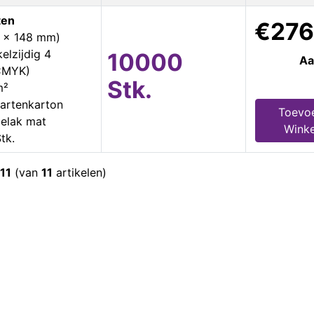
ten
€276
5 x 148 mm)
elzijdig 4
10000
Aa
 CMYK)
Stk.
m²
artenkarton
Toevo
ielak mat
Wink
tk.
11
(van
11
artikelen)