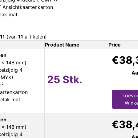
 Ansichtkaartenkarton
elak mat
11
(van
11
artikelen)
Product Name
Price
ten
€38,
5 x 148 mm)
elzijdig 4
Aa
25 Stk.
 CMYK)
m²
artenkarton
Toevo
ielak mat
Wink
ten
€38,
5 x 148 mm)
elzijdig 4
Aa