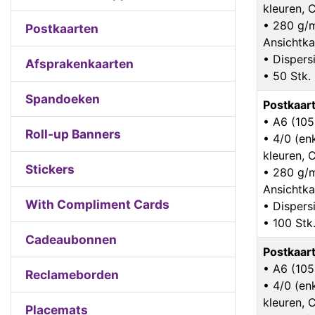
kleuren,
• 280 g/
Postkaarten
Ansichtka
• Dispers
Afsprakenkaarten
• 50 Stk.
Spandoeken
Postkaar
• A6 (10
Roll-up Banners
• 4/0 (enk
kleuren,
Stickers
• 280 g/
Ansichtka
With Compliment Cards
• Dispers
• 100 Stk
Cadeaubonnen
Postkaar
• A6 (10
Reclameborden
• 4/0 (enk
kleuren,
Placemats