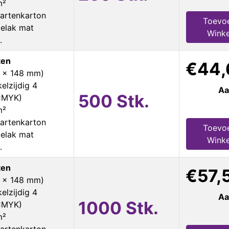
m²
artenkarton
Toevo
ielak mat
Wink
.
ten
€44,
5 x 148 mm)
elzijdig 4
Aa
500 Stk.
 CMYK)
m²
artenkarton
Toevo
ielak mat
Wink
.
ten
€57,
5 x 148 mm)
elzijdig 4
Aa
1000 Stk.
 CMYK)
m²