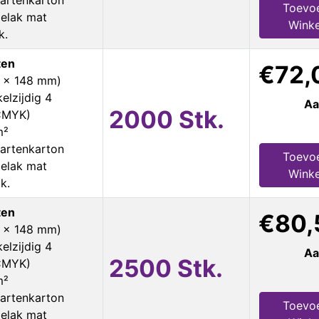
artenkarton
Toevo
ielak mat
Wink
k.
ten
€72,
5 x 148 mm)
elzijdig 4
Aa
2000 Stk.
 CMYK)
m²
artenkarton
Toevo
ielak mat
Wink
k.
ten
€80,
5 x 148 mm)
elzijdig 4
Aa
2500 Stk.
 CMYK)
m²
artenkarton
Toevo
ielak mat