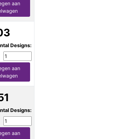
egen aan
elwagen
03
ntal Designs:
egen aan
elwagen
51
ntal Designs:
egen aan