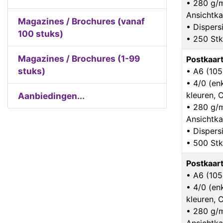
• 280 g/
Ansichtka
Magazines / Brochures (vanaf
• Dispers
100 stuks)
• 250 Stk
Magazines / Brochures (1-99
Postkaar
stuks)
• A6 (10
• 4/0 (enk
kleuren,
Aanbiedingen...
• 280 g/
Ansichtka
• Dispers
• 500 Stk
Postkaar
• A6 (10
• 4/0 (enk
kleuren,
• 280 g/