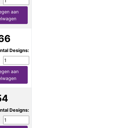
egen aan
elwagen
66
ntal Designs:
egen aan
elwagen
54
ntal Designs: