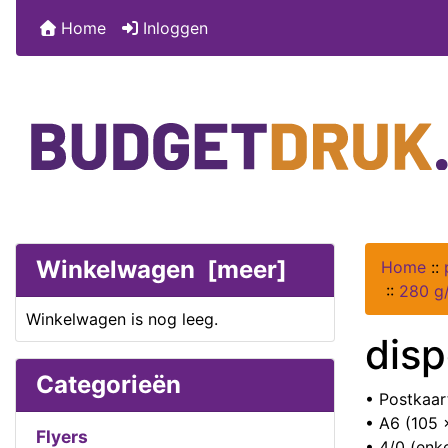
Home
Inloggen
Winkelwagen [meer]
Home
::
::
280 g
Winkelwagen is nog leeg.
disp
Categorieën
• Postkaar
• A6 (105
Flyers
• 4/0 (enk