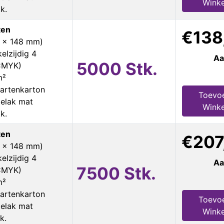
Wink
k.
ten
€138
5 x 148 mm)
elzijdig 4
Aa
5000 Stk.
 CMYK)
m²
artenkarton
Toevo
ielak mat
Wink
k.
ten
€207
5 x 148 mm)
elzijdig 4
Aa
7500 Stk.
 CMYK)
m²
artenkarton
Toevo
ielak mat
Wink
k.