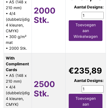
• A5 (148 x
Aantal Designs:
210 mm)
2000
• 4/4
Stk.
(dubbelzijdig
Toevoegen
4 kleuren,
aan
CMYK)
Winkelwagen
• 300 g/m²
mat
• 2000 Stk.
With
Compliment
€235,89
Cards
• A5 (148 x
Aantal Designs:
210 mm)
2500
• 4/4
Stk.
(dubbelzijdig
Toevoegen
4 kleuren,
aan
CMYK)