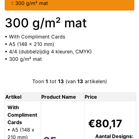
::
300 g/m² mat
300 g/m² mat
• With Compliment Cards
• A5 (148 x 210 mm)
• 4/4 (dubbelzijdig 4 kleuren, CMYK)
• 300 g/m² mat
Toon
1
tot
13
(van
13
artikelen)
Artikel
Product Name
Price
With
Compliment
€80,17
Cards
• A5 (148 x
Aantal Designs:
210 mm)