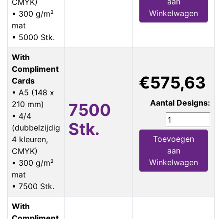
aan
CMYK)
Winkelwagen
• 300 g/m²
mat
• 5000 Stk.
With
Compliment
€575,63
Cards
• A5 (148 x
Aantal Designs:
210 mm)
7500
• 4/4
Stk.
(dubbelzijdig
Toevoegen
4 kleuren,
aan
CMYK)
Winkelwagen
• 300 g/m²
mat
• 7500 Stk.
With
Compliment