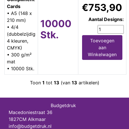
€753,90
Cards
• A5 (148 x
Aantal Designs:
210 mm)
10000
• 4/4
Stk.
(dubbelzijdig
Toevoegen
4 kleuren,
aan
CMYK)
Winkelwagen
• 300 g/m²
mat
• 10000 Stk.
Toon
1
tot
13
(van
13
artikelen)
Budgetdruk
Macedoniestraat 36
1827CM Alkmaar
info@budgetdruk.nl