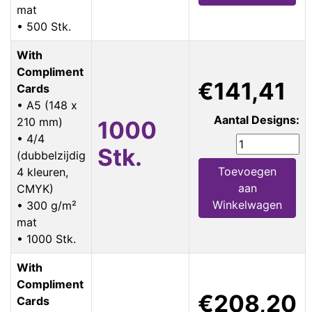
mat
• 500 Stk.
With
Compliment
€141,41
Cards
• A5 (148 x
Aantal Designs:
210 mm)
1000
• 4/4
Stk.
(dubbelzijdig
Toevoegen
4 kleuren,
aan
CMYK)
Winkelwagen
• 300 g/m²
mat
• 1000 Stk.
With
Compliment
€208,20
Cards