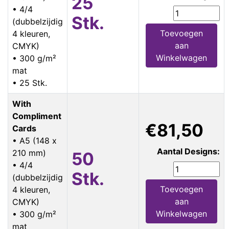
25
• 4/4
Stk.
(dubbelzijdig
Toevoegen
4 kleuren,
aan
CMYK)
Winkelwagen
• 300 g/m²
mat
• 25 Stk.
With
Compliment
€81,50
Cards
• A5 (148 x
Aantal Designs:
210 mm)
50
• 4/4
Stk.
(dubbelzijdig
Toevoegen
4 kleuren,
aan
CMYK)
Winkelwagen
• 300 g/m²
mat