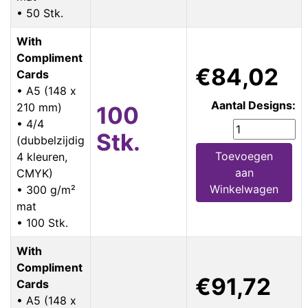
• 50 Stk.
With
Compliment
€84,02
Cards
• A5 (148 x
Aantal Designs:
210 mm)
100
• 4/4
Stk.
(dubbelzijdig
Toevoegen
4 kleuren,
aan
CMYK)
Winkelwagen
• 300 g/m²
mat
• 100 Stk.
With
Compliment
€91,72
Cards
• A5 (148 x