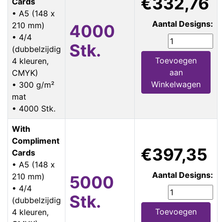
€332,76
Cards
• A5 (148 x
Aantal Designs:
210 mm)
4000
• 4/4
Stk.
(dubbelzijdig
Toevoegen
4 kleuren,
aan
CMYK)
Winkelwagen
• 300 g/m²
mat
• 4000 Stk.
With
Compliment
€397,35
Cards
• A5 (148 x
Aantal Designs:
210 mm)
5000
• 4/4
Stk.
(dubbelzijdig
Toevoegen
4 kleuren,