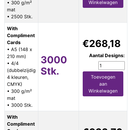
Winkelwagen
• 300 g/m²
mat
• 2500 Stk.
With
Compliment
€268,18
Cards
• A5 (148 x
Aantal Designs:
210 mm)
3000
• 4/4
Stk.
(dubbelzijdig
Toevoegen
4 kleuren,
aan
CMYK)
Winkelwagen
• 300 g/m²
mat
• 3000 Stk.
With
Compliment