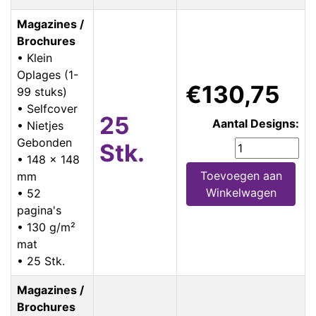
Magazines /
Brochures
• Klein
Oplages (1-
€130,75
99 stuks)
• Selfcover
25
Aantal Designs:
• Nietjes
Gebonden
Stk.
• 148 x 148
Toevoegen aan
mm
Winkelwagen
• 52
pagina's
• 130 g/m²
mat
• 25 Stk.
Magazines /
Brochures