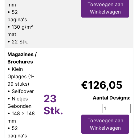
Toevoegen aan
mm
Winkelwagen
• 52
pagina's
• 130 g/m²
mat
• 22 Stk.
Magazines /
Brochures
• Klein
Oplages (1-
€126,05
99 stuks)
• Selfcover
23
Aantal Designs:
• Nietjes
Gebonden
Stk.
• 148 x 148
Toevoegen aan
mm
Winkelwagen
• 52
pagina's