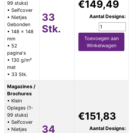
€149,49
99 stuks)
• Selfcover
33
Aantal Designs:
• Nietjes
Gebonden
Stk.
• 148 x 148
Toevoegen aan
mm
Winkelwagen
• 52
pagina's
• 130 g/m²
mat
• 33 Stk.
Magazines /
Brochures
• Klein
Oplages (1-
€151,83
99 stuks)
• Selfcover
34
Aantal Designs:
• Nietjes