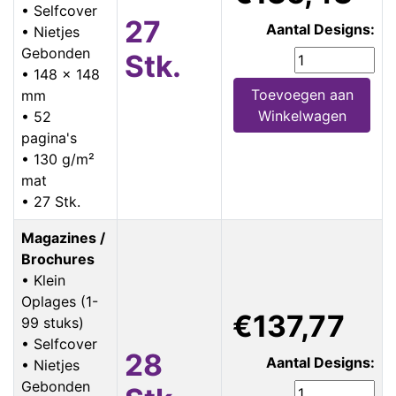
• Selfcover
27
Aantal Designs:
• Nietjes
Gebonden
Stk.
• 148 x 148
Toevoegen aan
mm
Winkelwagen
• 52
pagina's
• 130 g/m²
mat
• 27 Stk.
Magazines /
Brochures
• Klein
Oplages (1-
€137,77
99 stuks)
• Selfcover
28
Aantal Designs:
• Nietjes
Gebonden