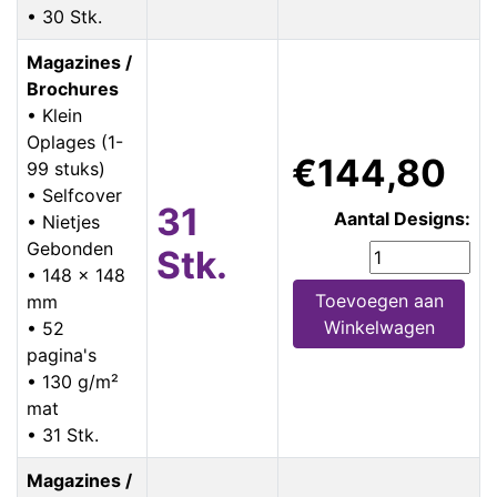
• 30 Stk.
Magazines /
Brochures
• Klein
Oplages (1-
€144,80
99 stuks)
• Selfcover
31
Aantal Designs:
• Nietjes
Gebonden
Stk.
• 148 x 148
Toevoegen aan
mm
Winkelwagen
• 52
pagina's
• 130 g/m²
mat
• 31 Stk.
Magazines /