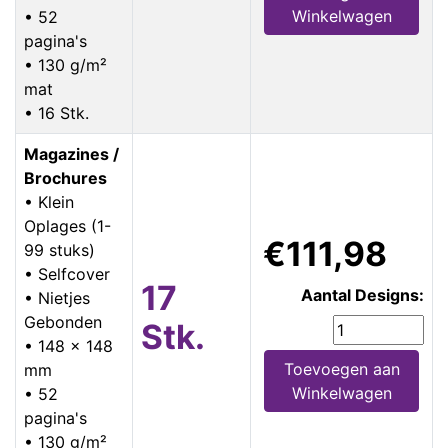
Winkelwagen
• 52
pagina's
• 130 g/m²
mat
• 16 Stk.
Magazines /
Brochures
• Klein
Oplages (1-
€111,98
99 stuks)
• Selfcover
17
Aantal Designs:
• Nietjes
Gebonden
Stk.
• 148 x 148
Toevoegen aan
mm
Winkelwagen
• 52
pagina's
• 130 g/m²