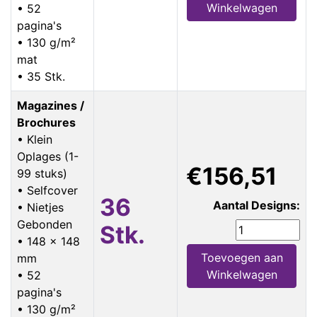
Winkelwagen
• 52
pagina's
• 130 g/m²
mat
• 35 Stk.
Magazines /
Brochures
• Klein
Oplages (1-
€156,51
99 stuks)
• Selfcover
36
Aantal Designs:
• Nietjes
Gebonden
Stk.
• 148 x 148
Toevoegen aan
mm
Winkelwagen
• 52
pagina's
• 130 g/m²