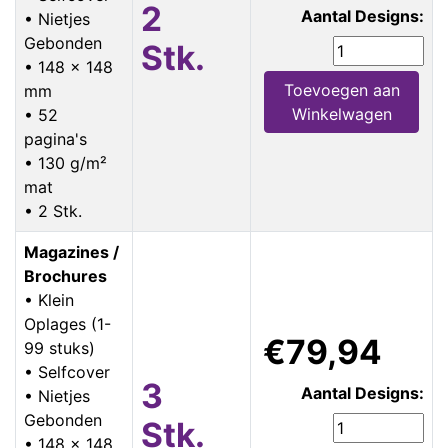
2
Aantal Designs:
• Nietjes
Gebonden
Stk.
• 148 x 148
Toevoegen aan
mm
Winkelwagen
• 52
pagina's
• 130 g/m²
mat
• 2 Stk.
Magazines /
Brochures
• Klein
Oplages (1-
€79,94
99 stuks)
• Selfcover
3
Aantal Designs:
• Nietjes
Gebonden
Stk.
• 148 x 148