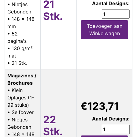
21
Aantal Designs:
• Nietjes
Gebonden
Stk.
• 148 x 148
Toevoegen aan
mm
Winkelwagen
• 52
pagina's
• 130 g/m²
mat
• 21 Stk.
Magazines /
Brochures
• Klein
Oplages (1-
€123,71
99 stuks)
• Selfcover
22
Aantal Designs:
• Nietjes
Gebonden
Stk.
• 148 x 148