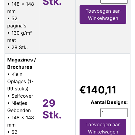
Stk.
• 148 x 148
Toevoegen aan
mm
Winkelwagen
• 52
pagina's
• 130 g/m²
mat
• 28 Stk.
Magazines /
Brochures
• Klein
Oplages (1-
€140,11
99 stuks)
• Selfcover
29
Aantal Designs:
• Nietjes
Gebonden
Stk.
• 148 x 148
Toevoegen aan
mm
Winkelwagen
• 52