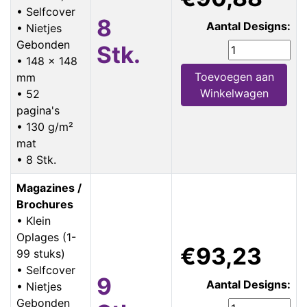
• Selfcover
8
Aantal Designs:
• Nietjes
Gebonden
Stk.
• 148 x 148
Toevoegen aan
mm
Winkelwagen
• 52
pagina's
• 130 g/m²
mat
• 8 Stk.
Magazines /
Brochures
• Klein
Oplages (1-
€93,23
99 stuks)
• Selfcover
9
Aantal Designs:
• Nietjes
Gebonden