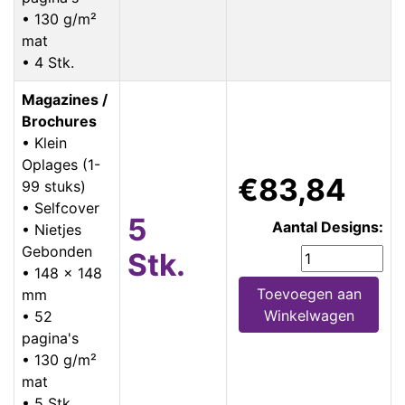
• 130 g/m²
mat
• 4 Stk.
Magazines /
Brochures
• Klein
Oplages (1-
€83,84
99 stuks)
• Selfcover
5
Aantal Designs:
• Nietjes
Gebonden
Stk.
• 148 x 148
Toevoegen aan
mm
Winkelwagen
• 52
pagina's
• 130 g/m²
mat
• 5 Stk.