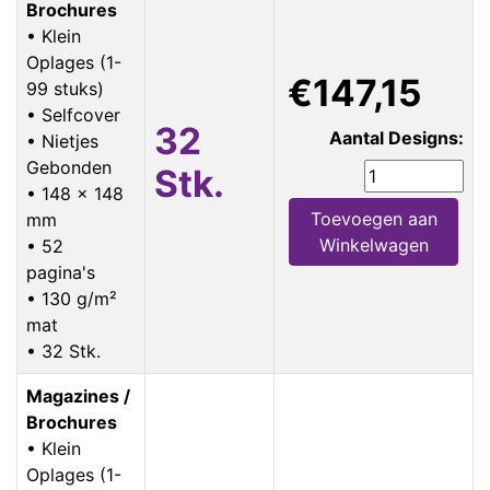
Brochures
• Klein
Oplages (1-
€147,15
99 stuks)
• Selfcover
32
Aantal Designs:
• Nietjes
Gebonden
Stk.
• 148 x 148
Toevoegen aan
mm
Winkelwagen
• 52
pagina's
• 130 g/m²
mat
• 32 Stk.
Magazines /
Brochures
• Klein
Oplages (1-