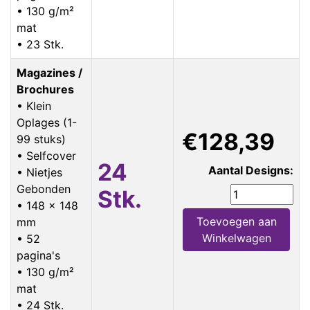
• 130 g/m²
mat
• 23 Stk.
Magazines /
Brochures
• Klein
Oplages (1-
€128,39
99 stuks)
• Selfcover
24
Aantal Designs:
• Nietjes
Gebonden
Stk.
• 148 x 148
Toevoegen aan
mm
Winkelwagen
• 52
pagina's
• 130 g/m²
mat
• 24 Stk.