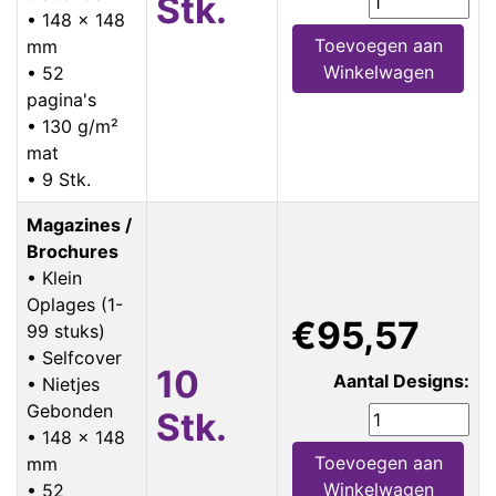
Stk.
• 148 x 148
Toevoegen aan
mm
Winkelwagen
• 52
pagina's
• 130 g/m²
mat
• 9 Stk.
Magazines /
Brochures
• Klein
Oplages (1-
€95,57
99 stuks)
• Selfcover
10
Aantal Designs:
• Nietjes
Gebonden
Stk.
• 148 x 148
Toevoegen aan
mm
Winkelwagen
• 52