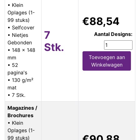
• Klein
Oplages (1-
€88,54
99 stuks)
• Selfcover
7
Aantal Designs:
• Nietjes
Gebonden
Stk.
• 148 x 148
Toevoegen aan
mm
Winkelwagen
• 52
pagina's
• 130 g/m²
mat
• 7 Stk.
Magazines /
Brochures
• Klein
Oplages (1-
€90,88
99 stuks)