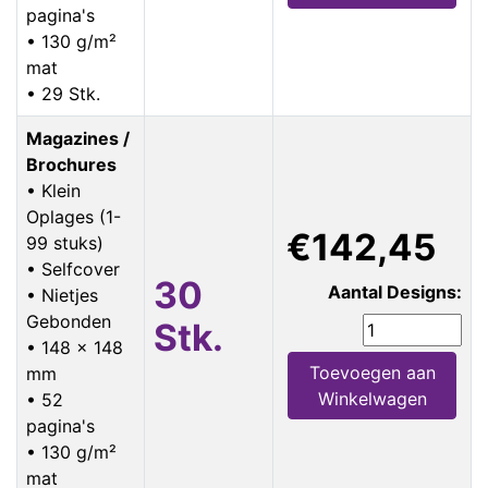
pagina's
• 130 g/m²
mat
• 29 Stk.
Magazines /
Brochures
• Klein
Oplages (1-
€142,45
99 stuks)
• Selfcover
30
Aantal Designs:
• Nietjes
Gebonden
Stk.
• 148 x 148
Toevoegen aan
mm
Winkelwagen
• 52
pagina's
• 130 g/m²
mat