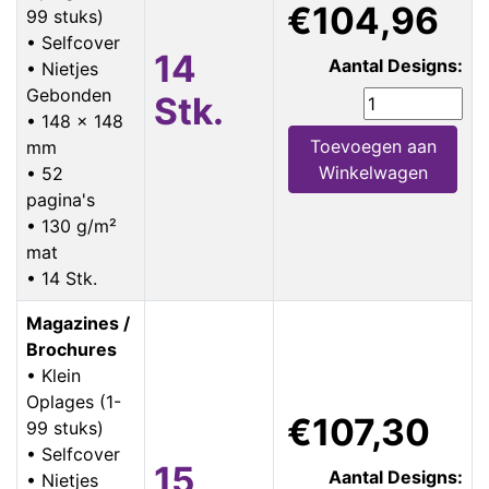
€104,96
99 stuks)
• Selfcover
14
Aantal Designs:
• Nietjes
Gebonden
Stk.
• 148 x 148
Toevoegen aan
mm
Winkelwagen
• 52
pagina's
• 130 g/m²
mat
• 14 Stk.
Magazines /
Brochures
• Klein
Oplages (1-
€107,30
99 stuks)
• Selfcover
15
Aantal Designs:
• Nietjes