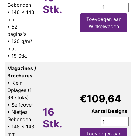
Gebonden
Stk.
• 148 x 148
Toevoegen aan
mm
Winkelwagen
• 52
pagina's
• 130 g/m²
mat
• 15 Stk.
Magazines /
Brochures
• Klein
Oplages (1-
€109,64
99 stuks)
• Selfcover
16
Aantal Designs:
• Nietjes
Gebonden
Stk.
• 148 x 148
Toevoegen aan
mm