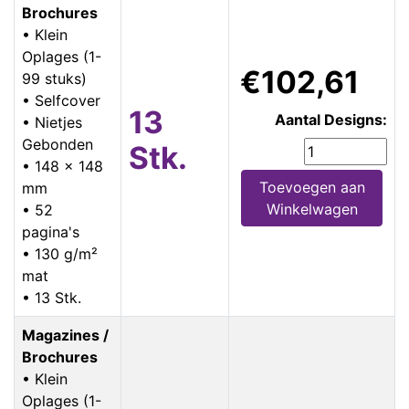
Brochures
• Klein
Oplages (1-
€102,61
99 stuks)
• Selfcover
13
Aantal Designs:
• Nietjes
Gebonden
Stk.
• 148 x 148
Toevoegen aan
mm
Winkelwagen
• 52
pagina's
• 130 g/m²
mat
• 13 Stk.
Magazines /
Brochures
• Klein
Oplages (1-