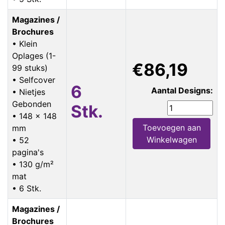
Magazines /
Brochures
• Klein
Oplages (1-
€86,19
99 stuks)
• Selfcover
6
Aantal Designs:
• Nietjes
Gebonden
Stk.
• 148 x 148
Toevoegen aan
mm
Winkelwagen
• 52
pagina's
• 130 g/m²
mat
• 6 Stk.
Magazines /
Brochures