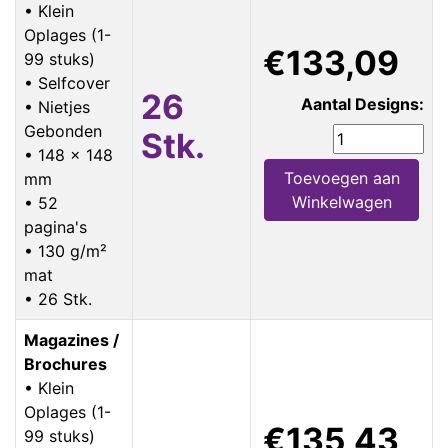
• Klein
Oplages (1-
€133,09
99 stuks)
• Selfcover
26
Aantal Designs:
• Nietjes
Gebonden
Stk.
• 148 x 148
Toevoegen aan
mm
Winkelwagen
• 52
pagina's
• 130 g/m²
mat
• 26 Stk.
Magazines /
Brochures
• Klein
Oplages (1-
€135,43
99 stuks)