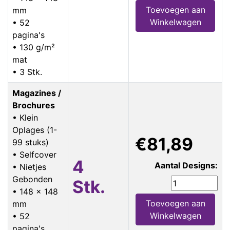
Toevoegen aan
mm
Winkelwagen
• 52
pagina's
• 130 g/m²
mat
• 3 Stk.
Magazines /
Brochures
• Klein
Oplages (1-
€81,89
99 stuks)
• Selfcover
4
Aantal Designs:
• Nietjes
Gebonden
Stk.
• 148 x 148
Toevoegen aan
mm
Winkelwagen
• 52
pagina's