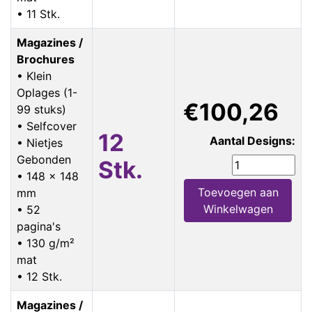
• 11 Stk.
Magazines /
Brochures
• Klein
Oplages (1-
€100,26
99 stuks)
• Selfcover
12
Aantal Designs:
• Nietjes
Gebonden
Stk.
• 148 x 148
Toevoegen aan
mm
Winkelwagen
• 52
pagina's
• 130 g/m²
mat
• 12 Stk.
Magazines /