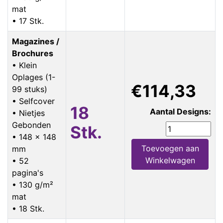
mat
• 17 Stk.
Magazines /
Brochures
• Klein
Oplages (1-
€114,33
99 stuks)
• Selfcover
18
Aantal Designs:
• Nietjes
Gebonden
Stk.
• 148 x 148
Toevoegen aan
mm
Winkelwagen
• 52
pagina's
• 130 g/m²
mat
• 18 Stk.