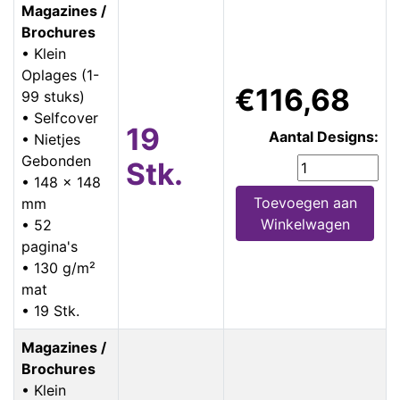
Magazines /
Brochures
• Klein
Oplages (1-
€116,68
99 stuks)
• Selfcover
19
Aantal Designs:
• Nietjes
Gebonden
Stk.
• 148 x 148
Toevoegen aan
mm
Winkelwagen
• 52
pagina's
• 130 g/m²
mat
• 19 Stk.
Magazines /
Brochures
• Klein