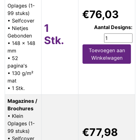
Oplages (1-
€76,03
99 stuks)
• Selfcover
1
Aantal Designs:
• Nietjes
Gebonden
Stk.
• 148 x 148
Toevoegen aan
mm
Winkelwagen
• 52
pagina's
• 130 g/m²
mat
• 1 Stk.
Magazines /
Brochures
• Klein
Oplages (1-
€77,98
99 stuks)
• Selfcover