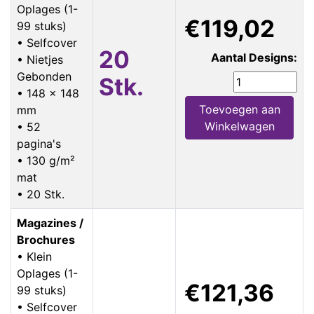
Oplages (1-
€119,02
99 stuks)
• Selfcover
20
Aantal Designs:
• Nietjes
Gebonden
Stk.
• 148 x 148
Toevoegen aan
mm
Winkelwagen
• 52
pagina's
• 130 g/m²
mat
• 20 Stk.
Magazines /
Brochures
• Klein
Oplages (1-
€121,36
99 stuks)
• Selfcover