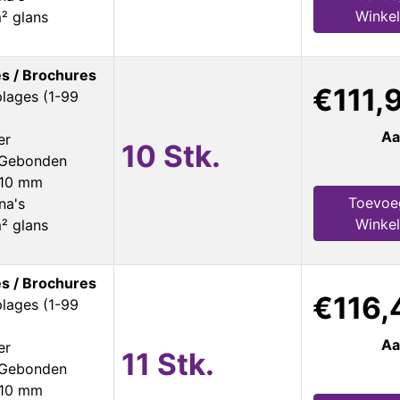
Winke
² glans
s / Brochures
€111,
plages (1-99
Aa
er
10 Stk.
s Gebonden
210 mm
Toevoe
na's
Winke
² glans
s / Brochures
€116,
plages (1-99
Aa
er
11 Stk.
s Gebonden
210 mm