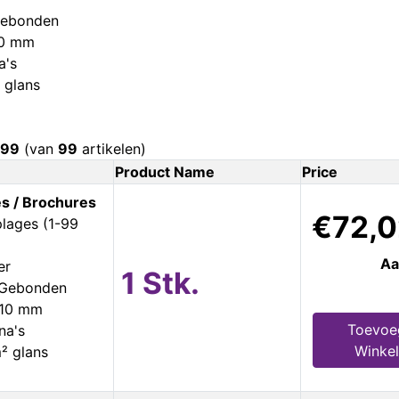
Gebonden
10 mm
a's
 glans
99
(van
99
artikelen)
Product Name
Price
s / Brochures
€72,0
plages (1-99
Aa
er
1 Stk.
s Gebonden
210 mm
Toevoe
na's
Winke
² glans