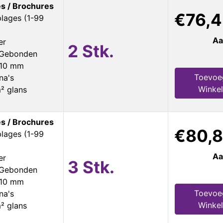
s / Brochures
€76,4
plages (1-99
Aa
er
2 Stk.
s Gebonden
210 mm
Toevoe
na's
Winke
² glans
s / Brochures
€80,
plages (1-99
Aa
er
3 Stk.
s Gebonden
210 mm
Toevoe
na's
Winke
² glans