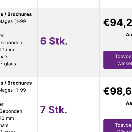
s / Brochures
€94,
plages (1-99
Aa
er
6 Stk.
s Gebonden
210 mm
Toevoe
na's
Winke
² glans
s / Brochures
€98,
plages (1-99
Aa
er
7 Stk.
s Gebonden
210 mm
Toevoe
na's