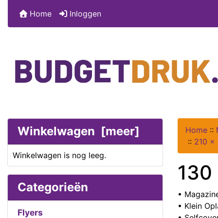
Home
Inloggen
Winkelwagen [meer]
Home
::
::
210 x
Winkelwagen is nog leeg.
130 
Categorieën
• Magazine
• Klein Op
Flyers
• Selfcove