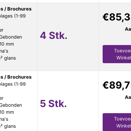
s / Brochures
€85,3
plages (1-99
Aa
er
4 Stk.
s Gebonden
210 mm
Toevoe
na's
Winke
² glans
s / Brochures
€89,7
plages (1-99
Aa
er
5 Stk.
s Gebonden
210 mm
Toevoe
na's
Winke
² glans