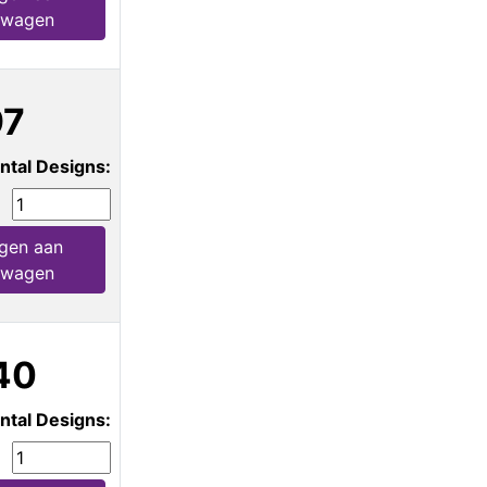
lwagen
97
ntal Designs:
gen aan
lwagen
40
ntal Designs: