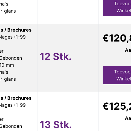
Toevoe
na's
Winke
² glans
s / Brochures
€120,
plages (1-99
Aa
er
12 Stk.
s Gebonden
210 mm
Toevoe
na's
Winke
² glans
s / Brochures
€125,
plages (1-99
Aa
er
13 Stk.
s Gebonden