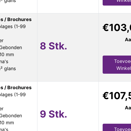
Winke
² glans
s / Brochures
€103,
plages (1-99
Aa
er
8 Stk.
s Gebonden
210 mm
Toevoe
na's
Winke
² glans
s / Brochures
€107,
plages (1-99
Aa
er
9 Stk.
s Gebonden
210 mm
Toevoe
na's