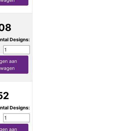
lwagen
08
ntal Designs:
gen aan
lwagen
52
ntal Designs:
gen aan