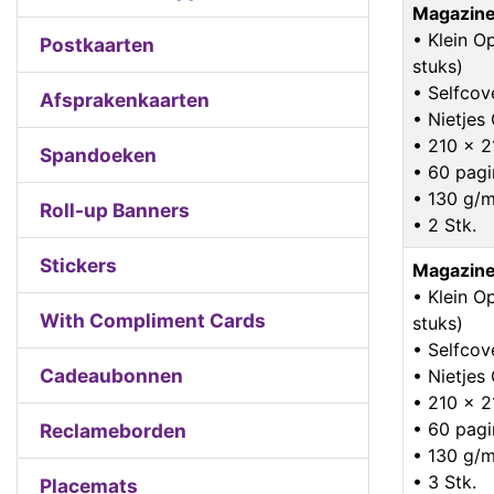
Magazine
• Klein O
Postkaarten
stuks)
• Selfcov
Afsprakenkaarten
• Nietje
• 210 x 
Spandoeken
• 60 pagi
• 130 g/m
Roll-up Banners
• 2 Stk.
Stickers
Magazine
• Klein O
With Compliment Cards
stuks)
• Selfcov
Cadeaubonnen
• Nietje
• 210 x 
• 60 pagi
Reclameborden
• 130 g/m
• 3 Stk.
Placemats