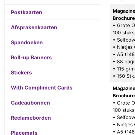
Magazine
Postkaarten
Brochure
• Grote O
Afsprakenkaarten
100 stuks
• Selfcov
Spandoeken
• Nietje
• A5 (14
Roll-up Banners
• 88 pagi
• 115 g/m
Stickers
• 150 Stk
With Compliment Cards
Magazine
Brochure
Cadeaubonnen
• Grote O
100 stuks
• Selfcov
Reclameborden
• Nietje
• A5 (14
Placemats