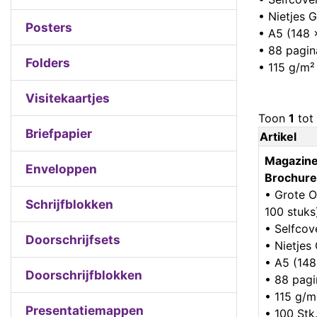
• Nietjes 
Posters
• A5 (148
• 88 pagin
Folders
• 115 g/m²
Visitekaartjes
Toon
1
tot
Briefpapier
Artikel
Magazine
Enveloppen
Brochure
• Grote O
Schrijfblokken
100 stuks
• Selfcov
Doorschrijfsets
• Nietje
• A5 (14
Doorschrijfblokken
• 88 pagi
• 115 g/m
Presentatiemappen
• 100 Stk