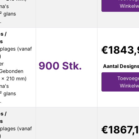
Winkel
na's
² glans
.
s /
s
€1843,
plages (vanaf
)
900 Stk.
er
Aantal Design
s Gebonden
Toevoeg
8 x 210 mm)
Winkel
na's
² glans
.
s /
s
€1867,
plages (vanaf
)