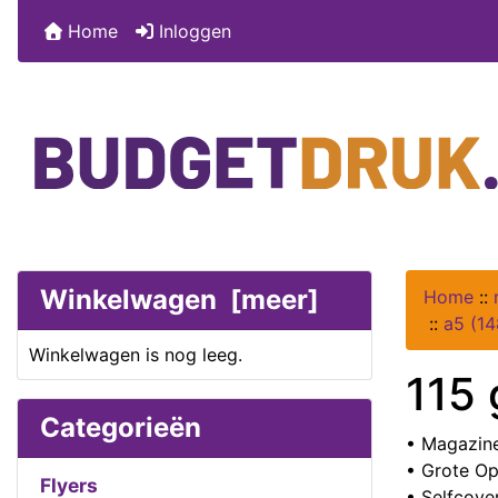
Home
Inloggen
Winkelwagen [meer]
Home
::
::
a5 (1
Winkelwagen is nog leeg.
115 
Categorieën
• Magazine
• Grote Op
Flyers
• Selfcove