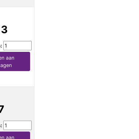
13
s:
en aan
wagen
7
s:
en aan