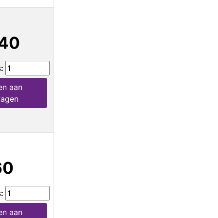
,40
s:
en aan
wagen
60
s:
en aan