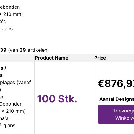
Gebonden
 x 210 mm)
a's
 glans
39
(van
39
artikelen)
Product Name
Price
s /
s
€876,9
plages (vanaf
)
100 Stk.
er
Aantal Design
s Gebonden
Toevoeg
8 x 210 mm)
Winkel
na's
² glans
.