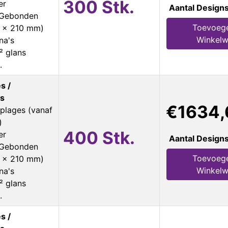
300 Stk.
er
Aantal Design
s Gebonden
Toevoeg
8 x 210 mm)
Winkel
na's
² glans
.
s /
s
€1634,
plages (vanaf
)
400 Stk.
er
Aantal Design
s Gebonden
Toevoeg
8 x 210 mm)
Winkel
na's
² glans
.
s /