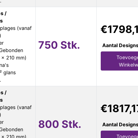
.
s /
s
€1798,
plages (vanaf
)
750 Stk.
er
Aantal Design
s Gebonden
Toevoeg
8 x 210 mm)
Winkel
na's
² glans
.
s /
s
€1817,1
plages (vanaf
)
800 Stk.
er
Aantal Design
s Gebonden
Toevoeg
8 x 210 mm)