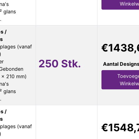
Winkel
na's
² glans
.
s /
s
€1438,
plages (vanaf
)
250 Stk.
er
Aantal Design
s Gebonden
Toevoeg
8 x 210 mm)
Winkel
na's
² glans
.
s /
s
€1548,
plages (vanaf
)