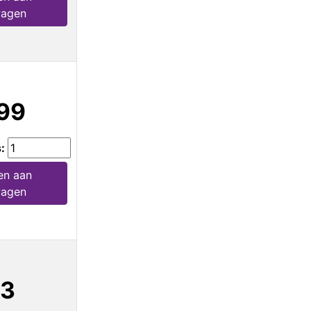
wagen
99
s:
en aan
wagen
13