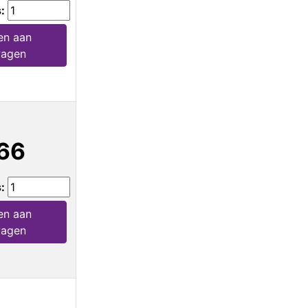
s:
en aan
wagen
66
s:
en aan
wagen