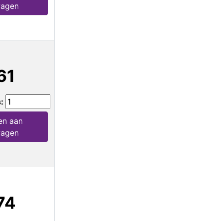
wagen
61
s:
en aan
wagen
74