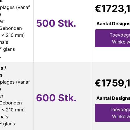
s
€1723,
plages (vanaf
)
500 Stk.
er
Aantal Design
s Gebonden
Toevoeg
8 x 210 mm)
Winkel
na's
² glans
.
s /
s
€1759,
plages (vanaf
)
600 Stk.
er
Aantal Design
s Gebonden
Toevoeg
8 x 210 mm)
Winkel
na's
² glans