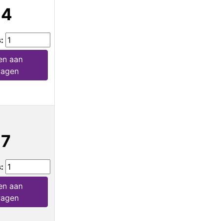
14
s:
en aan
wagen
17
s:
en aan
wagen