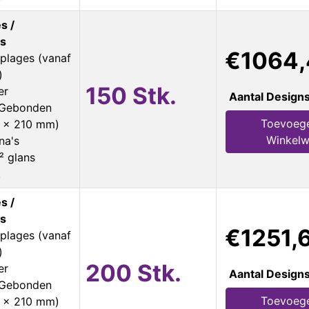
s /
s
€1064
plages (vanaf
)
150 Stk.
er
Aantal Design
s Gebonden
Toevoeg
8 x 210 mm)
Winkel
na's
² glans
.
s /
s
€1251,
plages (vanaf
)
200 Stk.
er
Aantal Design
s Gebonden
Toevoeg
8 x 210 mm)