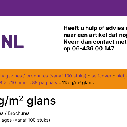
Heeft u hulp of advies 
naar een artikel dat n
Neem dan contact met 
op 06-436 00 147
magazines / brochures (vanaf 100 stuks)
::
selfcover
::
niet
48 x 210 mm)
::
88 pagina's
::
115 g/m² glans
g/m² glans
s / Brochures
lages (vanaf 100 stuks)
r