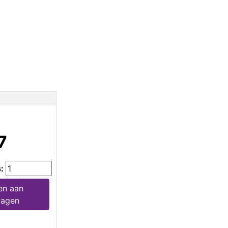
7
s:
en aan
wagen