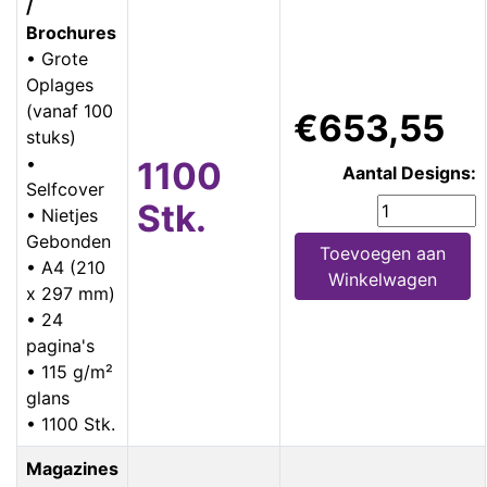
/
Brochures
• Grote
Oplages
(vanaf 100
€653,55
stuks)
•
1100
Aantal Designs:
Selfcover
Stk.
• Nietjes
Gebonden
Toevoegen aan
• A4 (210
Winkelwagen
x 297 mm)
• 24
pagina's
• 115 g/m²
glans
• 1100 Stk.
Magazines