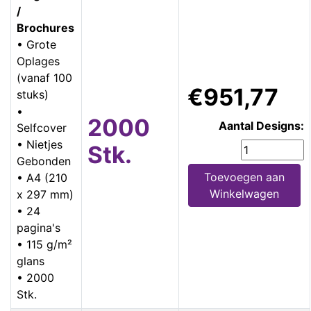
/
Brochures
• Grote
Oplages
(vanaf 100
€951,77
stuks)
•
2000
Aantal Designs:
Selfcover
• Nietjes
Stk.
Gebonden
Toevoegen aan
• A4 (210
Winkelwagen
x 297 mm)
• 24
pagina's
• 115 g/m²
glans
• 2000
Stk.