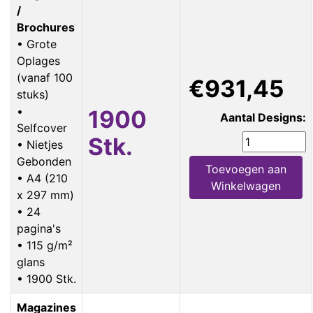
/
Brochures
• Grote
Oplages
(vanaf 100
€931,45
stuks)
•
1900
Aantal Designs:
Selfcover
Stk.
• Nietjes
Gebonden
Toevoegen aan
• A4 (210
Winkelwagen
x 297 mm)
• 24
pagina's
• 115 g/m²
glans
• 1900 Stk.
Magazines