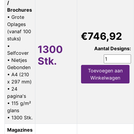
/
Brochures
• Grote
Oplages
(vanaf 100
€746,92
stuks)
•
1300
Aantal Designs:
Selfcover
Stk.
• Nietjes
Gebonden
Toevoegen aan
• A4 (210
Winkelwagen
x 297 mm)
• 24
pagina's
• 115 g/m²
glans
• 1300 Stk.
Magazines