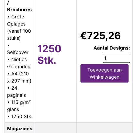
/
Brochures
• Grote
Oplages
(vanaf 100
€725,26
stuks)
•
1250
Aantal Designs:
Selfcover
Stk.
• Nietjes
Gebonden
Toevoegen aan
• A4 (210
Winkelwagen
x 297 mm)
• 24
pagina's
• 115 g/m²
glans
• 1250 Stk.
Magazines