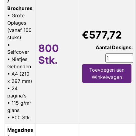
/
Brochures
• Grote
Oplages
(vanaf 100
€577,72
stuks)
•
800
Aantal Designs:
Selfcover
Stk.
• Nietjes
Gebonden
Toevoegen aan
• A4 (210
Winkelwagen
x 297 mm)
• 24
pagina's
• 115 g/m²
glans
• 800 Stk.
Magazines