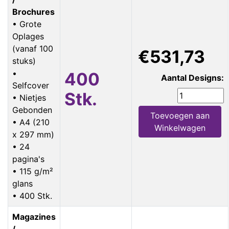
Brochures
• Grote
Oplages
(vanaf 100
€531,73
stuks)
•
400
Aantal Designs:
Selfcover
Stk.
• Nietjes
Gebonden
Toevoegen aan
• A4 (210
Winkelwagen
x 297 mm)
• 24
pagina's
• 115 g/m²
glans
• 400 Stk.
Magazines
/