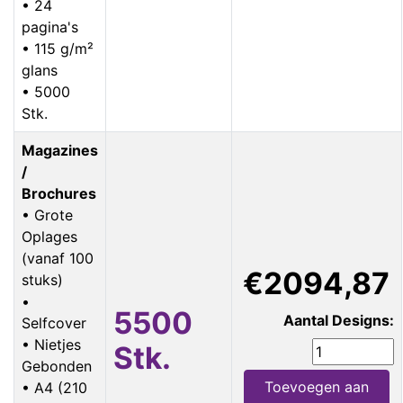
• 24
pagina's
• 115 g/m²
glans
• 5000
Stk.
Magazines
/
Brochures
• Grote
Oplages
(vanaf 100
€2094,87
stuks)
•
5500
Aantal Designs:
Selfcover
• Nietjes
Stk.
Gebonden
Toevoegen aan
• A4 (210