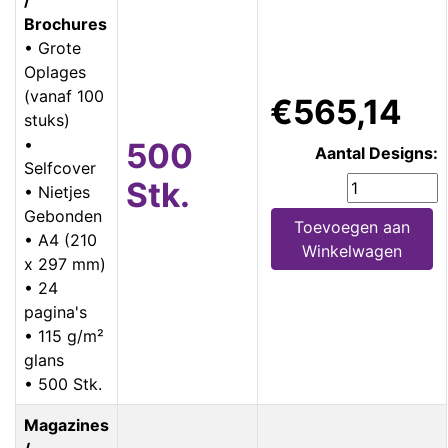
Brochures
• Grote
Oplages
(vanaf 100
€565,14
stuks)
•
500
Aantal Designs:
Selfcover
Stk.
• Nietjes
Gebonden
Toevoegen aan
• A4 (210
Winkelwagen
x 297 mm)
• 24
pagina's
• 115 g/m²
glans
• 500 Stk.
Magazines