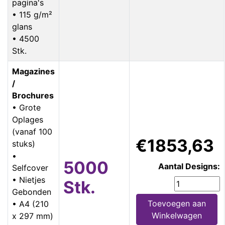
pagina's
• 115 g/m²
glans
• 4500
Stk.
Magazines
/
Brochures
• Grote
Oplages
(vanaf 100
€1853,63
stuks)
•
5000
Aantal Designs:
Selfcover
• Nietjes
Stk.
Gebonden
Toevoegen aan
• A4 (210
Winkelwagen
x 297 mm)