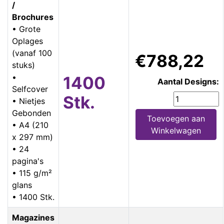
/
Brochures
• Grote
Oplages
(vanaf 100
€788,22
stuks)
•
1400
Aantal Designs:
Selfcover
Stk.
• Nietjes
Gebonden
Toevoegen aan
• A4 (210
Winkelwagen
x 297 mm)
• 24
pagina's
• 115 g/m²
glans
• 1400 Stk.
Magazines