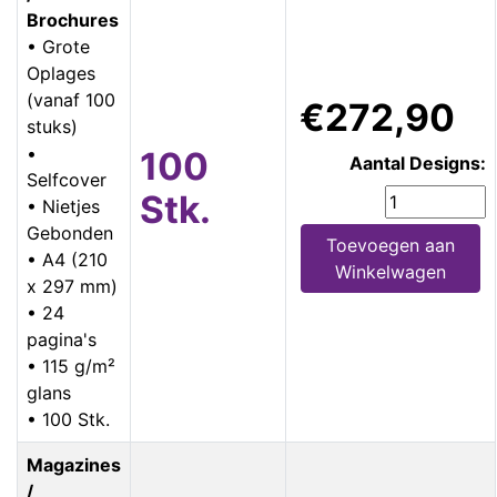
Brochures
• Grote
Oplages
(vanaf 100
€272,90
stuks)
•
100
Aantal Designs:
Selfcover
Stk.
• Nietjes
Gebonden
Toevoegen aan
• A4 (210
Winkelwagen
x 297 mm)
• 24
pagina's
• 115 g/m²
glans
• 100 Stk.
Magazines
/