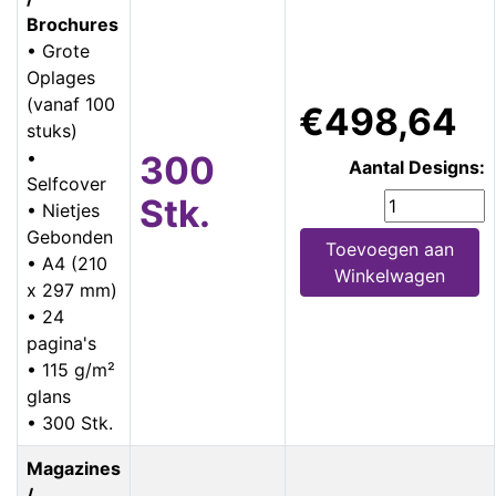
Brochures
• Grote
Oplages
(vanaf 100
€498,64
stuks)
•
300
Aantal Designs:
Selfcover
Stk.
• Nietjes
Gebonden
Toevoegen aan
• A4 (210
Winkelwagen
x 297 mm)
• 24
pagina's
• 115 g/m²
glans
• 300 Stk.
Magazines
/