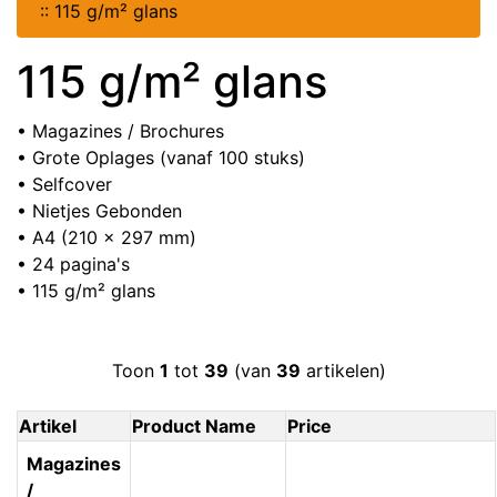
::
115 g/m² glans
115 g/m² glans
• Magazines / Brochures
• Grote Oplages (vanaf 100 stuks)
• Selfcover
• Nietjes Gebonden
• A4 (210 x 297 mm)
• 24 pagina's
• 115 g/m² glans
Toon
1
tot
39
(van
39
artikelen)
Artikel
Product Name
Price
Magazines
/