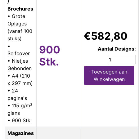
/
Brochures
• Grote
Oplages
(vanaf 100
€582,80
stuks)
•
900
Aantal Designs:
Selfcover
Stk.
• Nietjes
Gebonden
Toevoegen aan
• A4 (210
Winkelwagen
x 297 mm)
• 24
pagina's
• 115 g/m²
glans
• 900 Stk.
Magazines