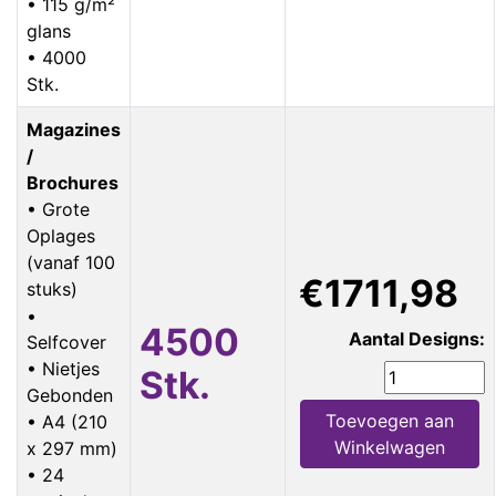
• 115 g/m²
glans
• 4000
Stk.
Magazines
/
Brochures
• Grote
Oplages
(vanaf 100
€1711,98
stuks)
•
4500
Aantal Designs:
Selfcover
• Nietjes
Stk.
Gebonden
Toevoegen aan
• A4 (210
Winkelwagen
x 297 mm)
• 24