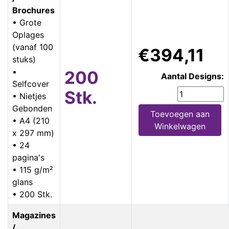
Brochures
• Grote
Oplages
(vanaf 100
€394,11
stuks)
•
200
Aantal Designs:
Selfcover
Stk.
• Nietjes
Gebonden
Toevoegen aan
• A4 (210
Winkelwagen
x 297 mm)
• 24
pagina's
• 115 g/m²
glans
• 200 Stk.
Magazines
/