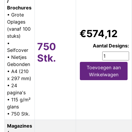
/
Brochures
• Grote
Oplages
(vanaf 100
€574,12
stuks)
•
750
Aantal Designs:
Selfcover
Stk.
• Nietjes
Gebonden
Toevoegen aan
• A4 (210
Winkelwagen
x 297 mm)
• 24
pagina's
• 115 g/m²
glans
• 750 Stk.
Magazines