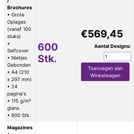
/
Brochures
• Grote
Oplages
(vanaf 100
€569,45
stuks)
•
600
Aantal Designs:
Selfcover
Stk.
• Nietjes
Gebonden
Toevoegen aan
• A4 (210
Winkelwagen
x 297 mm)
• 24
pagina's
• 115 g/m²
glans
• 600 Stk.
Magazines