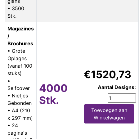
glans
• 3500
Stk.
Magazines
/
Brochures
• Grote
Oplages
(vanaf 100
€1520,73
stuks)
•
4000
Aantal Designs:
Selfcover
• Nietjes
Stk.
Gebonden
Toevoegen aan
• A4 (210
Winkelwagen
x 297 mm)
• 24
pagina's