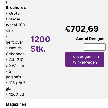
/
Brochures
• Grote
Oplages
(vanaf 100
€702,69
stuks)
•
1200
Aantal Designs:
Selfcover
Stk.
• Nietjes
Gebonden
Toevoegen aan
• A4 (210
Winkelwagen
x 297 mm)
• 24
pagina's
• 115 g/m²
glans
• 1200 Stk.
Magazines