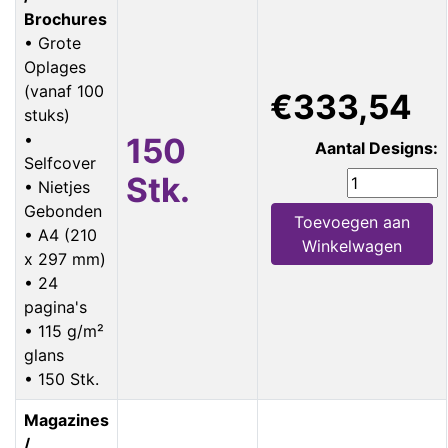
Brochures
• Grote
Oplages
(vanaf 100
€333,54
stuks)
•
150
Aantal Designs:
Selfcover
Stk.
• Nietjes
Gebonden
Toevoegen aan
• A4 (210
Winkelwagen
x 297 mm)
• 24
pagina's
• 115 g/m²
glans
• 150 Stk.
Magazines
/