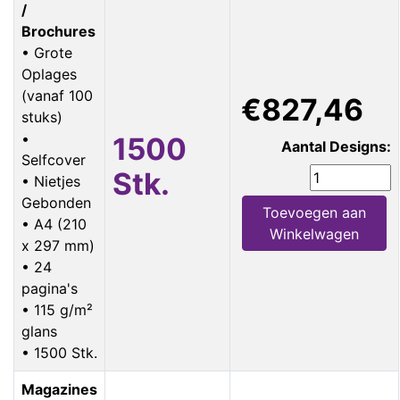
/
Brochures
• Grote
Oplages
(vanaf 100
€827,46
stuks)
•
1500
Aantal Designs:
Selfcover
Stk.
• Nietjes
Gebonden
Toevoegen aan
• A4 (210
Winkelwagen
x 297 mm)
• 24
pagina's
• 115 g/m²
glans
• 1500 Stk.
Magazines