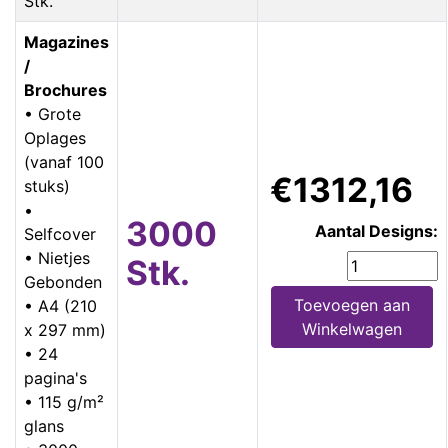
Stk.
Magazines
/
Brochures
• Grote
Oplages
(vanaf 100
€1312,16
stuks)
•
3000
Aantal Designs:
Selfcover
• Nietjes
Stk.
Gebonden
Toevoegen aan
• A4 (210
Winkelwagen
x 297 mm)
• 24
pagina's
• 115 g/m²
glans