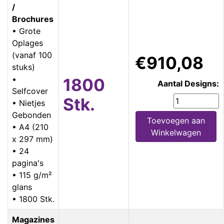
/
Brochures
• Grote
Oplages
(vanaf 100
€910,08
stuks)
•
1800
Aantal Designs:
Selfcover
Stk.
• Nietjes
Gebonden
Toevoegen aan
• A4 (210
Winkelwagen
x 297 mm)
• 24
pagina's
• 115 g/m²
glans
• 1800 Stk.
Magazines