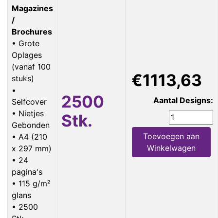
Magazines
/
Brochures
• Grote
Oplages
(vanaf 100
€1113,63
stuks)
•
2500
Aantal Designs:
Selfcover
• Nietjes
Stk.
Gebonden
Toevoegen aan
• A4 (210
Winkelwagen
x 297 mm)
• 24
pagina's
• 115 g/m²
glans
• 2500