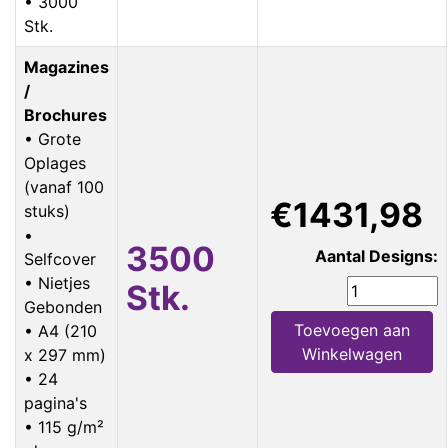
• 3000
Stk.
Magazines
/
Brochures
• Grote
Oplages
(vanaf 100
€1431,98
stuks)
•
3500
Aantal Designs:
Selfcover
• Nietjes
Stk.
Gebonden
Toevoegen aan
• A4 (210
Winkelwagen
x 297 mm)
• 24
pagina's
• 115 g/m²