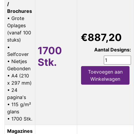
/
Brochures
• Grote
Oplages
(vanaf 100
€887,20
stuks)
•
1700
Aantal Designs:
Selfcover
Stk.
• Nietjes
Gebonden
Toevoegen aan
• A4 (210
Winkelwagen
x 297 mm)
• 24
pagina's
• 115 g/m²
glans
• 1700 Stk.
Magazines