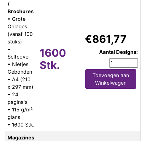
/
Brochures
• Grote
Oplages
(vanaf 100
€861,77
stuks)
•
1600
Aantal Designs:
Selfcover
Stk.
• Nietjes
Gebonden
Toevoegen aan
• A4 (210
Winkelwagen
x 297 mm)
• 24
pagina's
• 115 g/m²
glans
• 1600 Stk.
Magazines