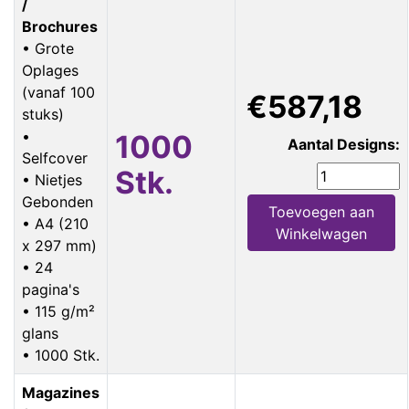
/
Brochures
• Grote
Oplages
(vanaf 100
€587,18
stuks)
•
1000
Aantal Designs:
Selfcover
Stk.
• Nietjes
Gebonden
Toevoegen aan
• A4 (210
Winkelwagen
x 297 mm)
• 24
pagina's
• 115 g/m²
glans
• 1000 Stk.
Magazines