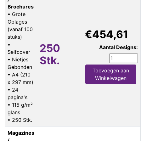
Brochures
• Grote
Oplages
(vanaf 100
€454,61
stuks)
•
250
Aantal Designs:
Selfcover
Stk.
• Nietjes
Gebonden
Toevoegen aan
• A4 (210
Winkelwagen
x 297 mm)
• 24
pagina's
• 115 g/m²
glans
• 250 Stk.
Magazines
/